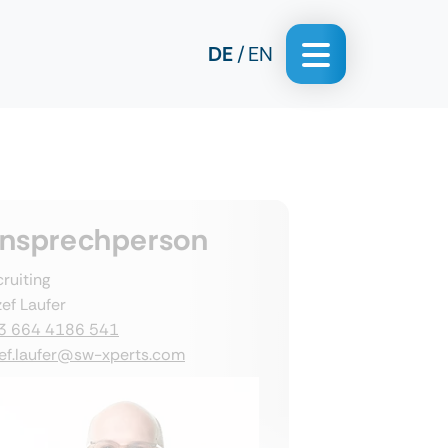
DE
EN
nsprechperson
ruiting
ef Laufer
3 664 4186 541
zef.laufer@sw-xperts.com