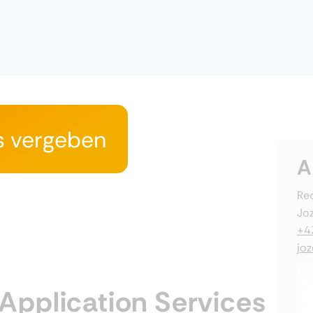
s vergeben
A
Rec
Joz
+4
jo
Application Services