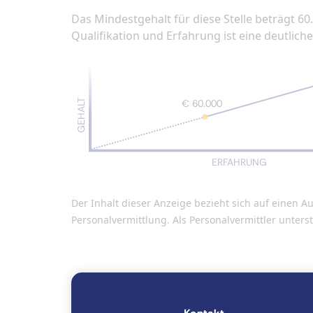
Das Mindestgehalt für diese Stelle beträgt 60
Qualifikation und Erfahrung ist eine deutlic
GEHALT
€ 60.000
ERFAHRUNG
Der Inhalt dieser Anzeige bezieht sich auf eine
Personalvermittlung. Als Personalvermittler unter