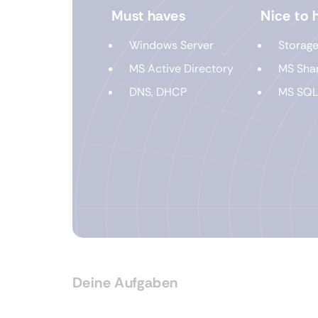
Must haves
Nice to 
Windows Server
Storag
MS Active Directory
MS Shar
DNS, DHCP
MS SQL
Deine Aufgaben