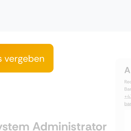
s vergeben
A
Rec
Ba
+4
ba
stem Administrator