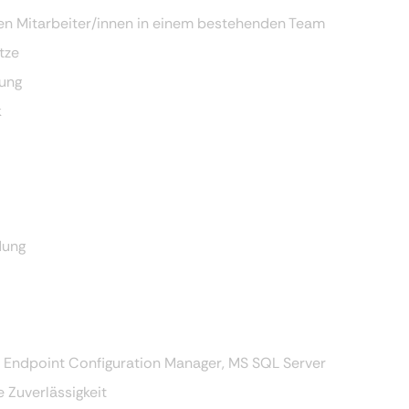
nen Mitarbeiter/innen in einem bestehenden Team
ätze
tung
k
dung
, Endpoint Configuration Manager, MS SQL Server
e Zuverlässigkeit