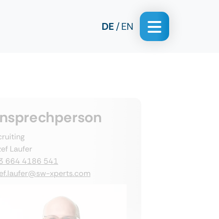
DE
EN
nsprechperson
ruiting
ef Laufer
3 664 4186 541
zef.laufer@sw-xperts.com