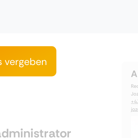
s vergeben
A
Rec
Joz
+4
jo
dministrator