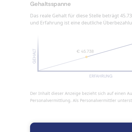
Gehaltsspanne
Das reale Gehalt für diese Stelle beträgt 45.7
und Erfahrung ist eine deutliche Überbezahl
GEHALT
€ 45.738
ERFAHRUNG
Der Inhalt dieser Anzeige bezieht sich auf eine
Personalvermittlung. Als Personalvermittler unter