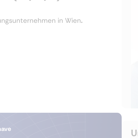
stungsunternehmen in Wien
.
have
U