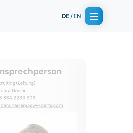
DE
EN
nsprechperson
ruiting (Leitung)
rbara Harrer
3 664 2288 308
rbara.harrer@sw-xperts.com