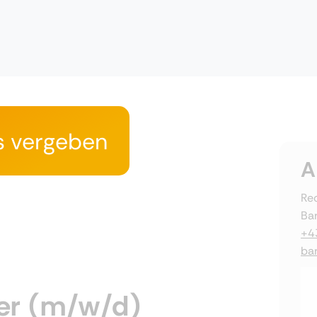
s vergeben
A
Rec
Ba
+4
ba
er (m/w/d)