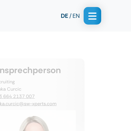
DE
EN
nsprechperson
ruiting
nka Curcic
3 664 2137 007
nka.curcic@sw-xperts.com