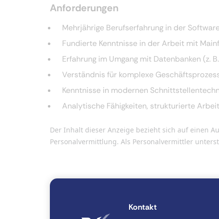
Anforderungen
Mehrjährige Berufserfahrung in der Software
Fundierte Kenntnisse in der Arbeit mit Mai
Erfahrung im Umgang mit Datenbanken (z. B.
Verständnis für komplexe Geschäftsproze
Kenntnisse in modernen Schnittstellentechno
Analytische Fähigkeiten, strukturierte Arb
Der Inhalt dieser Anzeige bezieht sich auf eine
Personalvermittlung. Als Personalvermittler unter
Kontakt