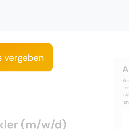
s vergeben
A
Rec
Le
+4
le
ckler (m/w/d)