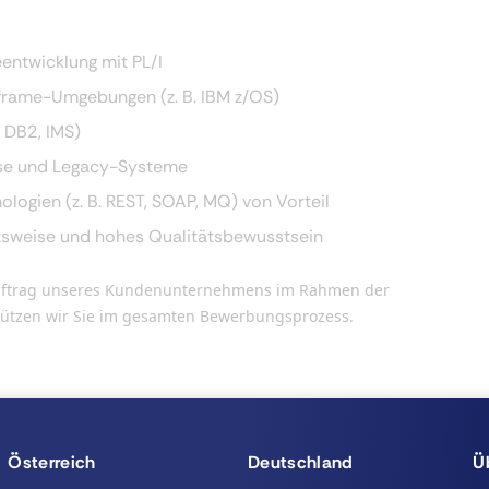
entwicklung mit PL/I
nframe-Umgebungen (z. B. IBM z/OS)
 DB2, IMS)
sse und Legacy-Systeme
logien (z. B. REST, SOAP, MQ) von Vorteil
eitsweise und hohes Qualitätsbewusstsein
n Auftrag unseres Kundenunternehmens im Rahmen der
stützen wir Sie im gesamten Bewerbungsprozess.
Österreich
Deutschland
Ü