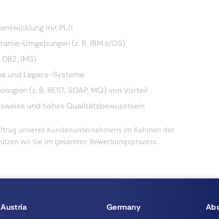
entwicklung mit PL/I
nframe-Umgebungen (z. B. IBM z/OS)
 DB2, IMS)
sse und Legacy-Systeme
logien (z. B. REST, SOAP, MQ) von Vorteil
eitsweise und hohes Qualitätsbewusstsein
n Auftrag unseres Kundenunternehmens im Rahmen der
stützen wir Sie im gesamten Bewerbungsprozess.
Austria
Germany
Abo