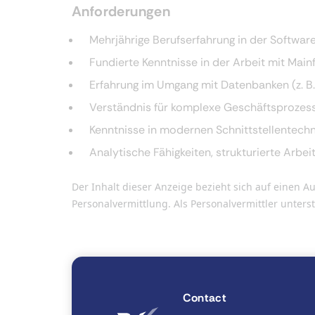
Anforderungen
Mehrjährige Berufserfahrung in der Software
Fundierte Kenntnisse in der Arbeit mit Mai
Erfahrung im Umgang mit Datenbanken (z. B.
Verständnis für komplexe Geschäftsproze
Kenntnisse in modernen Schnittstellentechno
Analytische Fähigkeiten, strukturierte Arb
Der Inhalt dieser Anzeige bezieht sich auf eine
Personalvermittlung. Als Personalvermittler unter
Contact