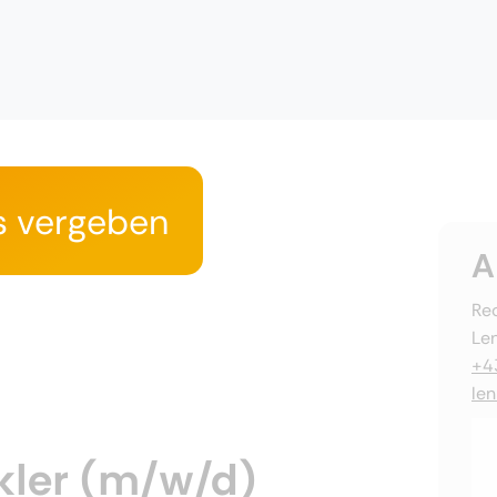
s vergeben
A
Rec
Le
+4
le
ckler (m/w/d)