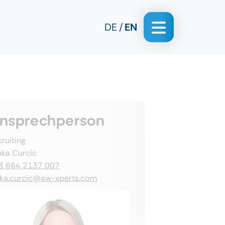
DE
EN
nsprechperson
ruiting
nka Curcic
3 664 2137 007
nka.curcic@sw-xperts.com