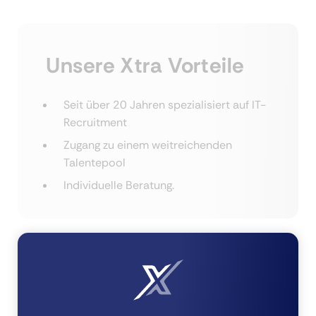
Unsere Xtra Vorteile
Seit über 20 Jahren spezialisiert auf IT-
Recruitment
Zugang zu einem weitreichenden
Talentepool
Individuelle Beratung.