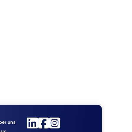
ber uns
eam