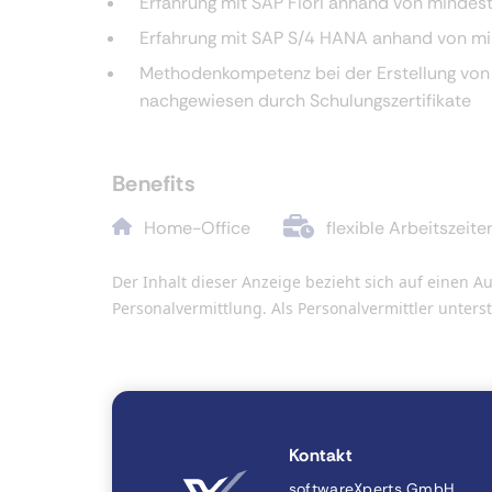
Erfahrung mit SAP Fiori anhand von mindest
Erfahrung mit SAP S/4 HANA anhand von mi
Methodenkompetenz bei der Erstellung von
nachgewiesen durch Schulungszertifikate
Benefits
Home-Office
flexible Arbeitszeite
Der Inhalt dieser Anzeige bezieht sich auf eine
Personalvermittlung. Als Personalvermittler unter
Kontakt
softwareXperts GmbH