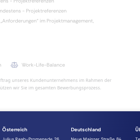
ens - Projektreferenzen
ndestens - Projektreferenzen
 „Anforderungen“ im Projektmanagement,
n
Work-Life-Balance
n Auftrag unseres Kundenunternehmens im Rahmen der
stützen wir Sie im gesamten Bewerbungsprozess.
Österreich
Deutschland
Ü
Julius Raab-Promenade 26
Neue Mainzer Straße 84
T