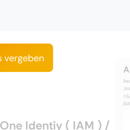
s vergeben
A
Rec
Joz
+4
jo
One Identiy ( IAM ) /