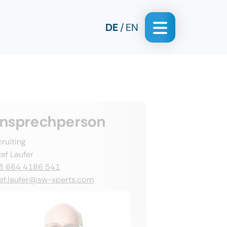
DE
EN
nsprechperson
ruiting
ef Laufer
3 664 4186 541
zef.laufer@sw-xperts.com