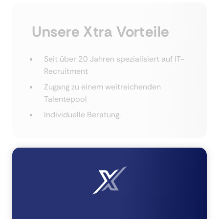
Unsere Xtra Vorteile
Seit über 20 Jahren spezialisiert auf IT-
Recruitment
Zugang zu einem weitreichenden
Talentepool
Individuelle Beratung.