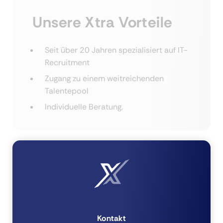
Unsere Xtra Vorteile
Seit über 20 Jahren spezialisiert auf IT-
Recruitment
Zugang zu einem weitreichenden
Talentepool
Individuelle Beratung.
Kontakt