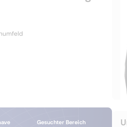
numfeld
U
have
Gesuchter Bereich