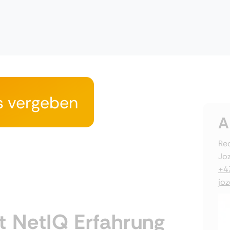
s vergeben
A
Rec
Joz
+4
jo
t NetIQ Erfahrung