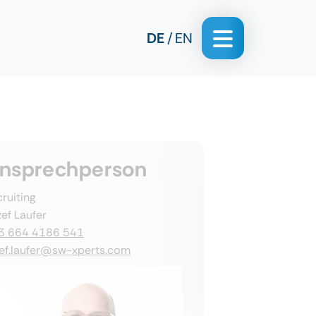
DE
EN
nsprechperson
ruiting
ef Laufer
3 664 4186 541
zef.laufer@sw-xperts.com