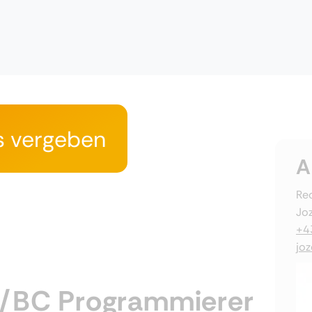
s vergeben
A
Rec
Joz
+4
jo
/BC Programmierer