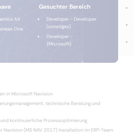
have
Gesuchter Bereich
amics AX
Developer - Developer
(sonstiges)
siness One
Developer -
{Microsoft}
n in Microsoft Navision
derungsmanagement, technische Beratung und
 und kontinuierliche Prozessoptimierung
er Navision (MS NAV 2017) Installation im ERP-Team