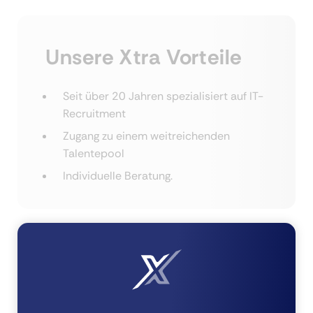
Unsere Xtra Vorteile
Seit über 20 Jahren spezialisiert auf IT-
Recruitment
Zugang zu einem weitreichenden
Talentepool
Individuelle Beratung.