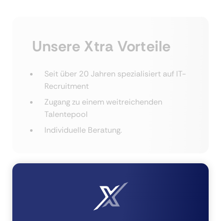
Unsere Xtra Vorteile
Seit über 20 Jahren spezialisiert auf IT-
Recruitment
Zugang zu einem weitreichenden
Talentepool
Individuelle Beratung.