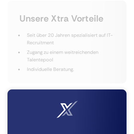
Unsere Xtra Vorteile
Seit über 20 Jahren spezialisiert auf IT-
Recruitment
Zugang zu einem weitreichenden
Talentepool
Individuelle Beratung.