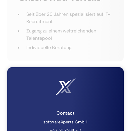
Seit über 20 Jahren spezialisiert auf IT-
Recruitment
Zugang zu einem weitreichenden
Talentepool
Individuelle Beratung.
Contact
softwareXperts GmbH
+43 50 2288 - 0