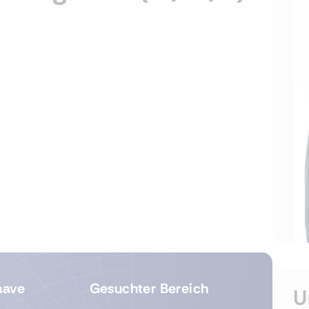
have
Gesuchter Bereich
U