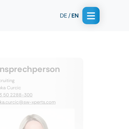
DE
EN
nsprechperson
ruiting
nka Curcic
3 50 2288-300
nka.curcic@sw-xperts.com