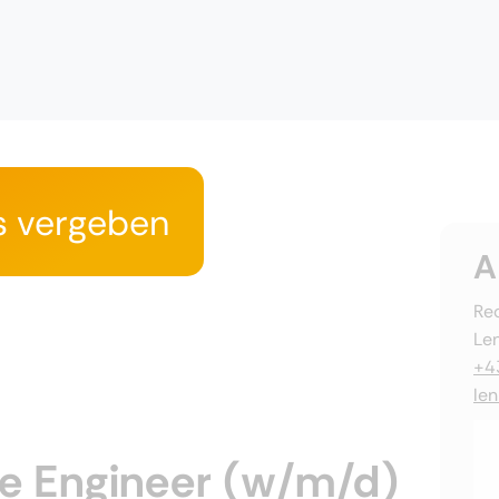
s vergeben
A
Rec
Le
+4
le
e Engineer (w/m/d)