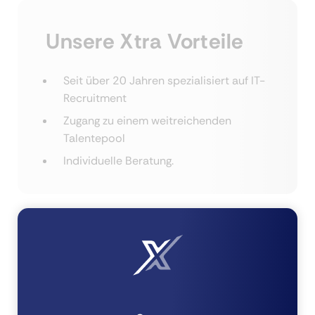
Unsere Xtra Vorteile
Seit über 20 Jahren spezialisiert auf IT-
Recruitment
Zugang zu einem weitreichenden
Talentepool
Individuelle Beratung.