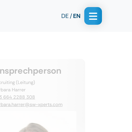
DE
EN
nsprechperson
ruiting (Leitung)
rbara Harrer
3 664 2288 308
rbara.harrer@sw-xperts.com