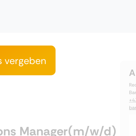
s vergeben
A
Rec
Ba
+4
ba
ions Manager(m/w/d)