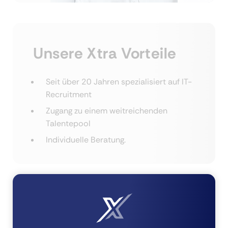
Unsere Xtra Vorteile
Seit über 20 Jahren spezialisiert auf IT-
Recruitment
Zugang zu einem weitreichenden
Talentepool
Individuelle Beratung.