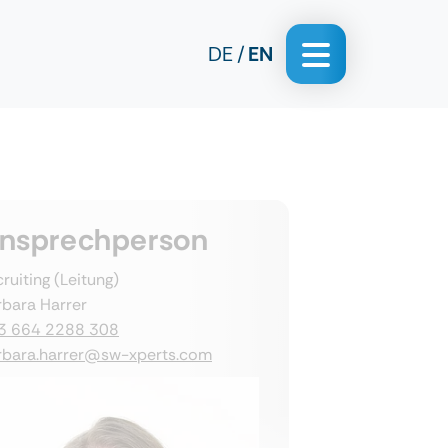
DE
EN
nsprechperson
ruiting (Leitung)
rbara Harrer
3 664 2288 308
rbara.harrer@sw-xperts.com