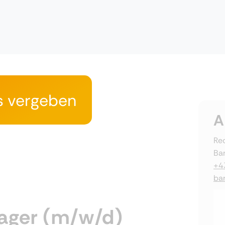
s vergeben
A
Rec
Ba
+4
ba
nager (m/w/d)