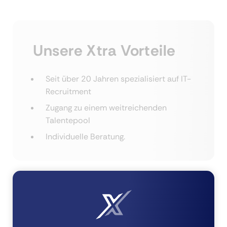
Unsere Xtra Vorteile
Seit über 20 Jahren spezialisiert auf IT-
Recruitment
Zugang zu einem weitreichenden
Talentepool
Individuelle Beratung.