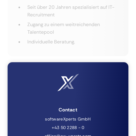
Seit über 20 Jahren spezialisiert auf IT-
Recruitment
Zugang zu einem weitreichenden
Talentepool
Individuelle Beratung.
Contact
softwareXperts GmbH
+43 50 2288 - 0
office@sw-xperts.com