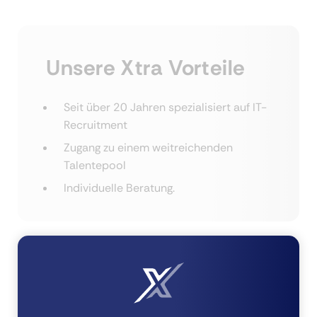
Unsere Xtra Vorteile
Seit über 20 Jahren spezialisiert auf IT-
Recruitment
Zugang zu einem weitreichenden
Talentepool
Individuelle Beratung.